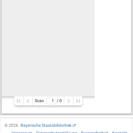
Scan
/ 
0
©
2026
Bayerische Staatsbibliothek
Impressum
Datenschutzerklärung
Barrierefreiheit
Kontakt