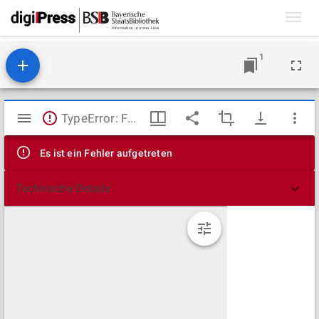
Toggl
navig
1
Mirador
TypeError: Failed to fetch
Viewer
Es ist ein Fehler aufgetreten
Technische Details