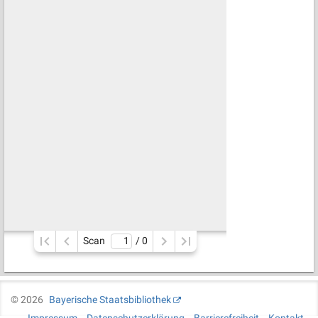
Scan
/ 
0
©
2026
Bayerische Staatsbibliothek
Impressum
Datenschutzerklärung
Barrierefreiheit
Kontakt