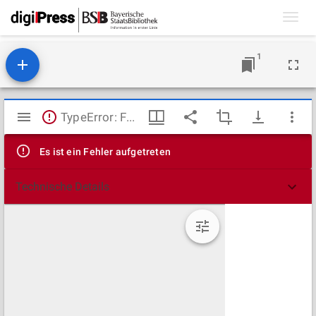
Toggl
navig
1
Mirador
TypeError: Failed to fetch
Viewer
Es ist ein Fehler aufgetreten
Technische Details