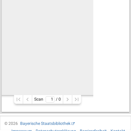
Scan
/ 
0
©
2026
Bayerische Staatsbibliothek
Impressum
Datenschutzerklärung
Barrierefreiheit
Kontakt