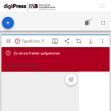
Toggl
navig
1
Mirador
TypeError: Failed to fetch
Viewer
Es ist ein Fehler aufgetreten
Technische Details