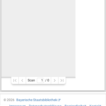
Scan
/ 
0
©
2026
Bayerische Staatsbibliothek
Impressum
Datenschutzerklärung
Barrierefreiheit
Kontakt