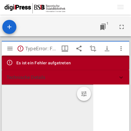
Toggl
navig
1
Mirador
TypeError: Failed to fetch
Viewer
Es ist ein Fehler aufgetreten
Technische Details