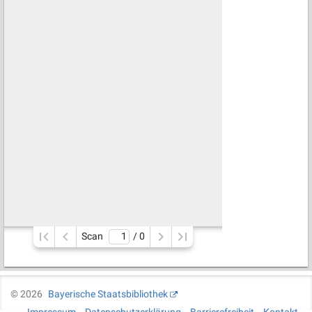
Scan
/ 
0
©
2026
Bayerische Staatsbibliothek
Impressum
Datenschutzerklärung
Barrierefreiheit
Kontakt