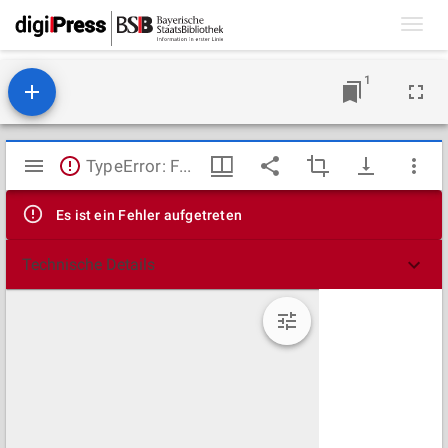
Toggl
navig
1
Mirador
TypeError: Failed to fetch
Viewer
Es ist ein Fehler aufgetreten
Technische Details