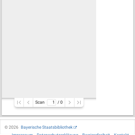
Scan
/ 
0
©
2026
Bayerische Staatsbibliothek
Impressum
Datenschutzerklärung
Barrierefreiheit
Kontakt