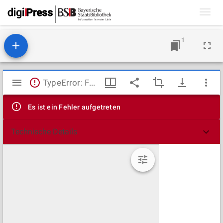
Toggl
navig
1
Mirador
TypeError: Failed to fetch
Viewer
Es ist ein Fehler aufgetreten
Technische Details