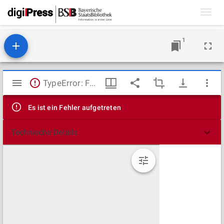
Toggl
navig
1
Mirador
TypeError: Failed to fetch
Viewer
Es ist ein Fehler aufgetreten
Technische Details