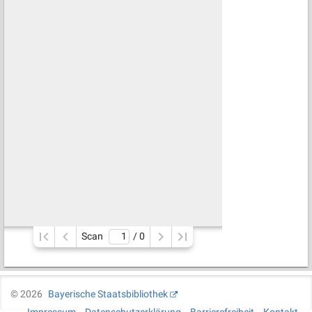
Scan
/ 
0
©
2026
Bayerische Staatsbibliothek
Impressum
Datenschutzerklärung
Barrierefreiheit
Kontakt