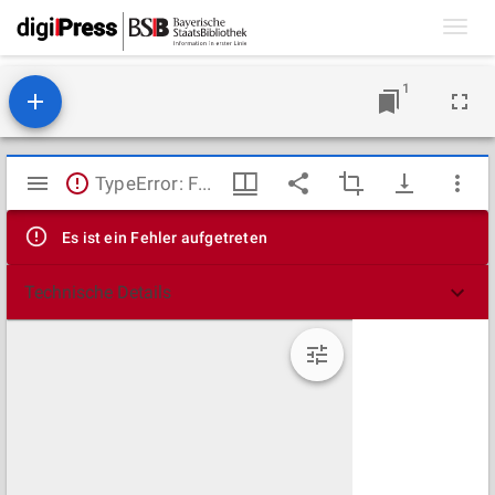
Toggl
navig
1
Mirador
TypeError: Failed to fetch
Viewer
Es ist ein Fehler aufgetreten
Technische Details