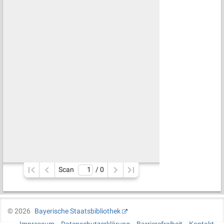
Scan
/ 
0
©
2026
Bayerische Staatsbibliothek
Impressum
Datenschutzerklärung
Barrierefreiheit
Kontakt