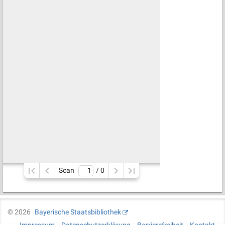
Scan
/ 
0
©
2026
Bayerische Staatsbibliothek
Impressum
Datenschutzerklärung
Barrierefreiheit
Kontakt