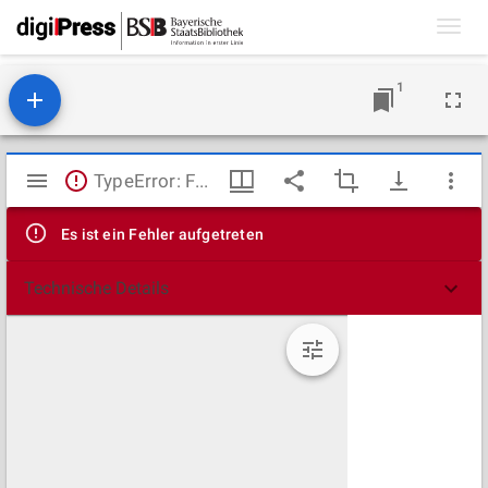
Toggl
navig
1
Mirador
TypeError: Failed to fetch
Viewer
Es ist ein Fehler aufgetreten
Technische Details