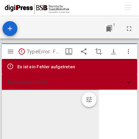
Toggl
navig
1
Mirador
TypeError: Failed to fetch
Viewer
Es ist ein Fehler aufgetreten
Technische Details