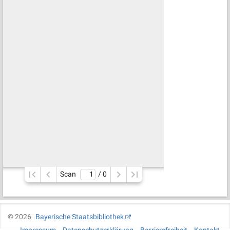
Scan
/ 
0
©
2026
Bayerische Staatsbibliothek
Impressum
Datenschutzerklärung
Barrierefreiheit
Kontakt