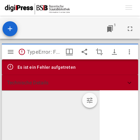
Toggl
navig
1
Mirador
TypeError: Failed to fetch
Viewer
Es ist ein Fehler aufgetreten
Technische Details