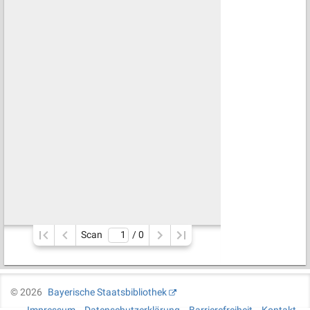
Scan
/ 
0
©
2026
Bayerische Staatsbibliothek
Impressum
Datenschutzerklärung
Barrierefreiheit
Kontakt