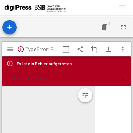
Toggl
navig
1
Mirador
TypeError: Failed to fetch
Viewer
Es ist ein Fehler aufgetreten
Technische Details