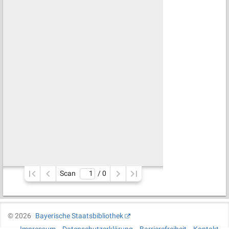
Scan
/ 
0
©
2026
Bayerische Staatsbibliothek
Impressum
Datenschutzerklärung
Barrierefreiheit
Kontakt