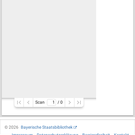
Scan
/ 
0
©
2026
Bayerische Staatsbibliothek
Impressum
Datenschutzerklärung
Barrierefreiheit
Kontakt