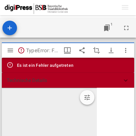
Toggl
navig
1
Mirador
TypeError: Failed to fetch
Viewer
Es ist ein Fehler aufgetreten
Technische Details