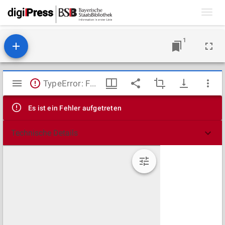
Toggl
navig
1
Mirador
TypeError: Failed to fetch
Viewer
Es ist ein Fehler aufgetreten
Technische Details