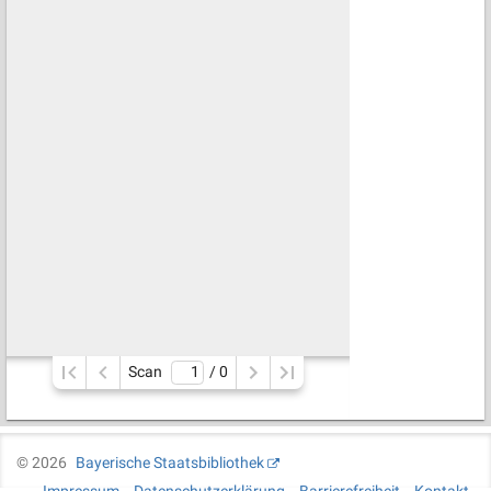
Scan
/ 
0
©
2026
Bayerische Staatsbibliothek
Impressum
Datenschutzerklärung
Barrierefreiheit
Kontakt