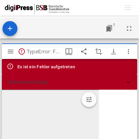
Toggl
navig
1
Mirador
TypeError: Failed to fetch
Viewer
Es ist ein Fehler aufgetreten
Technische Details