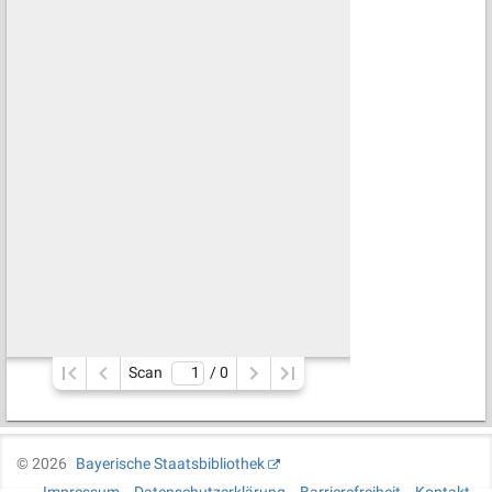
Scan
/ 
0
©
2026
Bayerische Staatsbibliothek
Impressum
Datenschutzerklärung
Barrierefreiheit
Kontakt