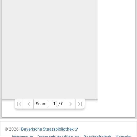
Scan
/ 
0
©
2026
Bayerische Staatsbibliothek
Impressum
Datenschutzerklärung
Barrierefreiheit
Kontakt