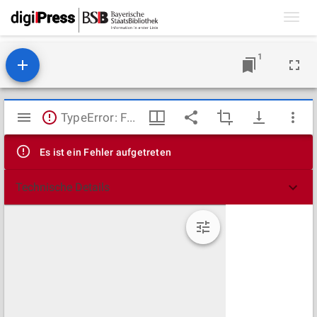
Toggl
navig
1
Mirador
TypeError: Failed to fetch
Viewer
Es ist ein Fehler aufgetreten
Technische Details