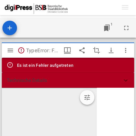
Toggl
navig
1
Mirador
TypeError: Failed to fetch
Viewer
Es ist ein Fehler aufgetreten
Technische Details