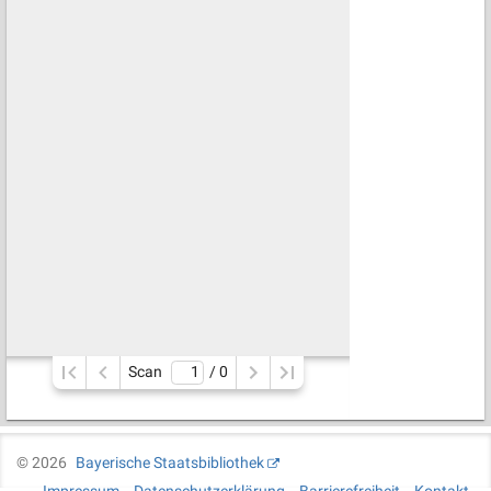
Scan
/ 
0
©
2026
Bayerische Staatsbibliothek
Impressum
Datenschutzerklärung
Barrierefreiheit
Kontakt