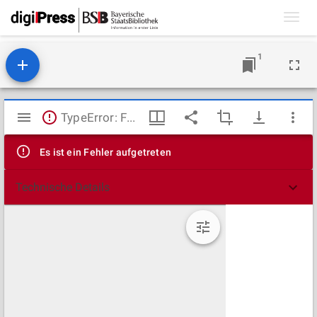
Toggl
navig
1
Mirador
TypeError: Failed to fetch
Viewer
Es ist ein Fehler aufgetreten
Technische Details