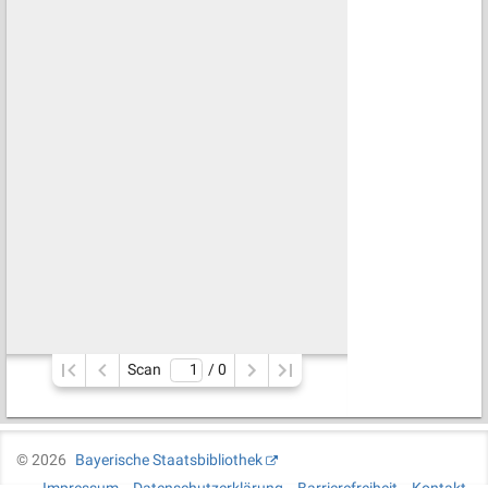
Scan
/ 
0
©
2026
Bayerische Staatsbibliothek
Impressum
Datenschutzerklärung
Barrierefreiheit
Kontakt