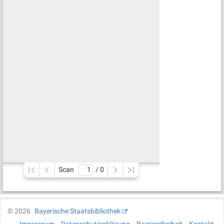
Scan
/ 
0
©
2026
Bayerische Staatsbibliothek
Impressum
Datenschutzerklärung
Barrierefreiheit
Kontakt