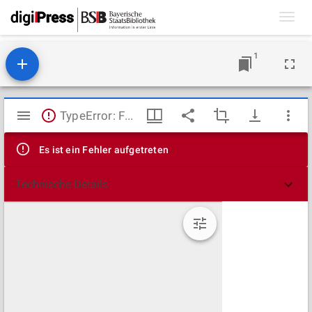
Toggl
navig
1
Mirador
TypeError: Failed to fetch
Viewer
Es ist ein Fehler aufgetreten
Technische Details