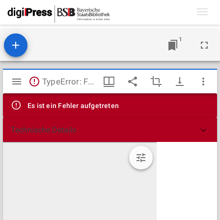
Toggl
navig
1
Mirador
TypeError: Failed to fetch
Viewer
Es ist ein Fehler aufgetreten
Technische Details