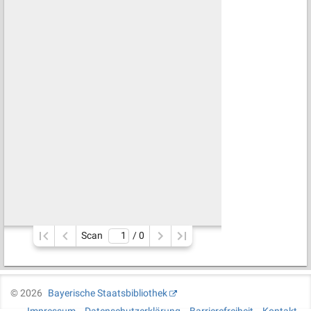
Scan
/ 
0
©
2026
Bayerische Staatsbibliothek
Impressum
Datenschutzerklärung
Barrierefreiheit
Kontakt