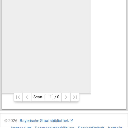
Scan
/ 
0
©
2026
Bayerische Staatsbibliothek
Impressum
Datenschutzerklärung
Barrierefreiheit
Kontakt