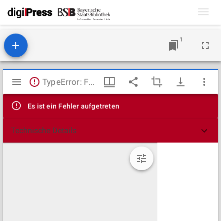
Toggl
navig
1
Mirador
TypeError: Failed to fetch
Viewer
Es ist ein Fehler aufgetreten
Technische Details