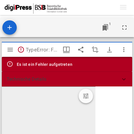
Toggl
navig
1
Mirador
TypeError: Failed to fetch
Viewer
Es ist ein Fehler aufgetreten
Technische Details