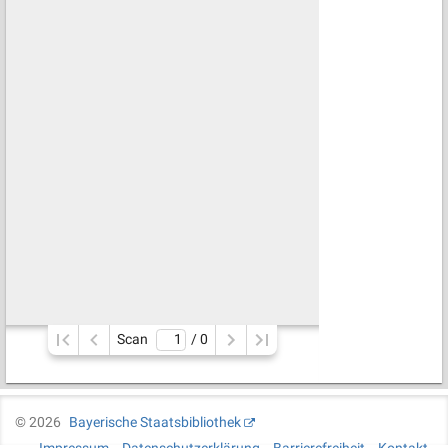
Scan
/ 
0
©
2026
Bayerische Staatsbibliothek
Impressum
Datenschutzerklärung
Barrierefreiheit
Kontakt