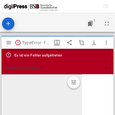
Toggl
navig
1
Mirador
TypeError: Failed to fetch
Viewer
Es ist ein Fehler aufgetreten
Technische Details