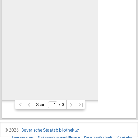
Scan
/ 
0
©
2026
Bayerische Staatsbibliothek
Impressum
Datenschutzerklärung
Barrierefreiheit
Kontakt