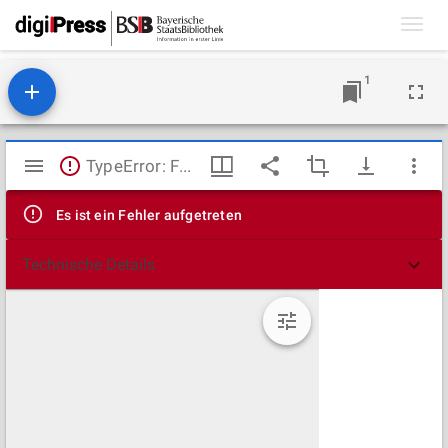
Toggl
navig
1
Mirador
TypeError: Failed to fetch
Viewer
Es ist ein Fehler aufgetreten
Technische Details