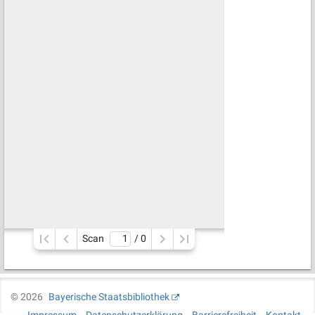
Scan
/ 
0
©
2026
Bayerische Staatsbibliothek
Impressum
Datenschutzerklärung
Barrierefreiheit
Kontakt