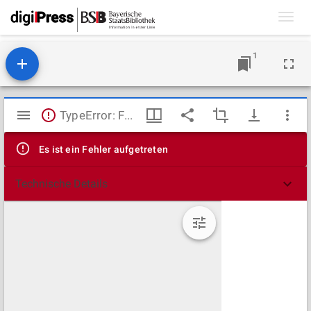
Toggl
navig
1
Mirador
TypeError: Failed to fetch
Viewer
Es ist ein Fehler aufgetreten
Technische Details