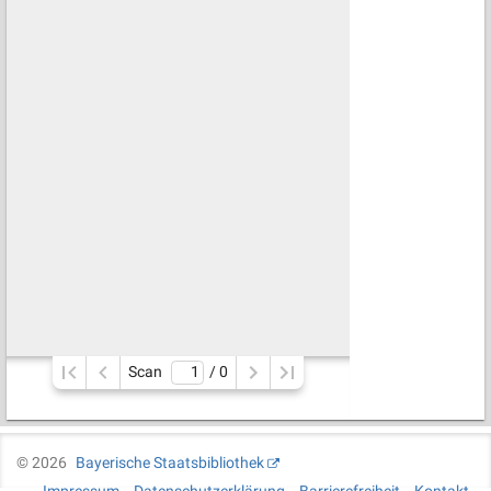
Scan
/ 
0
©
2026
Bayerische Staatsbibliothek
Impressum
Datenschutzerklärung
Barrierefreiheit
Kontakt