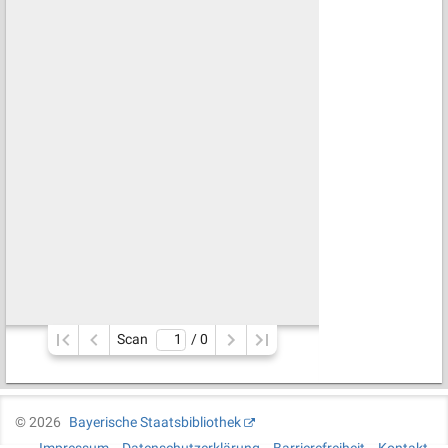
Scan
/ 
0
©
2026
Bayerische Staatsbibliothek
Impressum
Datenschutzerklärung
Barrierefreiheit
Kontakt