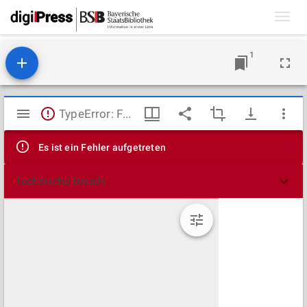
Toggl
navig
1
Mirador
TypeError: Failed to fetch
Viewer
Es ist ein Fehler aufgetreten
Technische Details