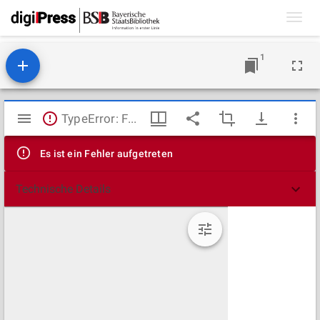
Toggl
navig
1
Mirador
TypeError: Failed to fetch
Viewer
Es ist ein Fehler aufgetreten
Technische Details