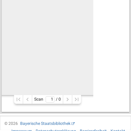
Scan
/ 
0
©
2026
Bayerische Staatsbibliothek
Impressum
Datenschutzerklärung
Barrierefreiheit
Kontakt