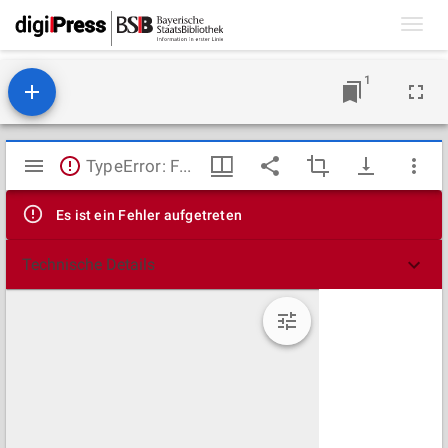
Toggl
navig
1
Mirador
TypeError: Failed to fetch
Viewer
Es ist ein Fehler aufgetreten
Technische Details