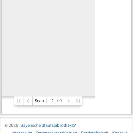
Scan
/ 
0
©
2026
Bayerische Staatsbibliothek
Impressum
Datenschutzerklärung
Barrierefreiheit
Kontakt