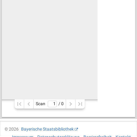
Scan
/ 
0
©
2026
Bayerische Staatsbibliothek
Impressum
Datenschutzerklärung
Barrierefreiheit
Kontakt