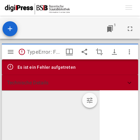
Toggl
navig
1
Mirador
TypeError: Failed to fetch
Viewer
Es ist ein Fehler aufgetreten
Technische Details