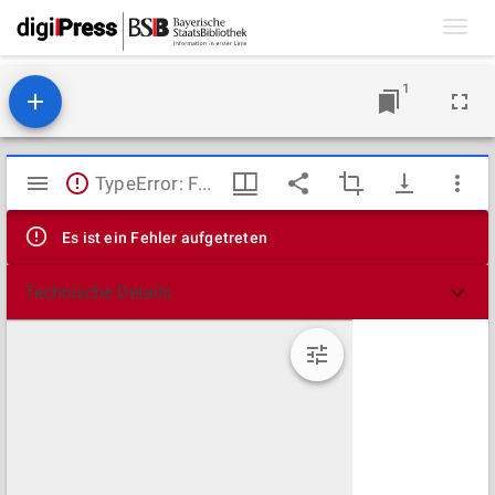
Toggl
navig
1
Mirador
TypeError: Failed to fetch
Viewer
Es ist ein Fehler aufgetreten
Technische Details