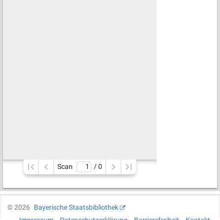
Scan
/ 
0
©
2026
Bayerische Staatsbibliothek
Impressum
Datenschutzerklärung
Barrierefreiheit
Kontakt