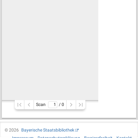
Scan
/ 
0
©
2026
Bayerische Staatsbibliothek
Impressum
Datenschutzerklärung
Barrierefreiheit
Kontakt