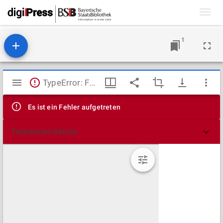
Toggl
navig
1
Mirador
TypeError: Failed to fetch
Viewer
Es ist ein Fehler aufgetreten
Technische Details