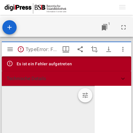
Toggl
navig
1
Mirador
TypeError: Failed to fetch
Viewer
Es ist ein Fehler aufgetreten
Technische Details