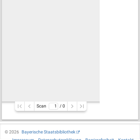
Scan
/ 
0
©
2026
Bayerische Staatsbibliothek
Impressum
Datenschutzerklärung
Barrierefreiheit
Kontakt