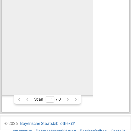
Scan
/ 
0
©
2026
Bayerische Staatsbibliothek
Impressum
Datenschutzerklärung
Barrierefreiheit
Kontakt