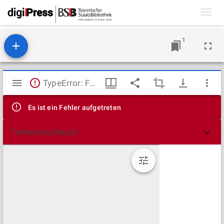
Toggl
navig
1
Mirador
TypeError: Failed to fetch
Viewer
Es ist ein Fehler aufgetreten
Technische Details