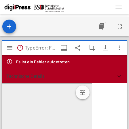
Toggl
navig
1
Mirador
TypeError: Failed to fetch
Viewer
Es ist ein Fehler aufgetreten
Technische Details