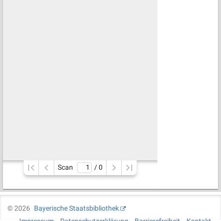
Scan
/ 
0
©
2026
Bayerische Staatsbibliothek
Impressum
Datenschutzerklärung
Barrierefreiheit
Kontakt