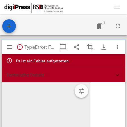
Toggl
navig
1
Mirador
TypeError: Failed to fetch
Viewer
Es ist ein Fehler aufgetreten
Technische Details