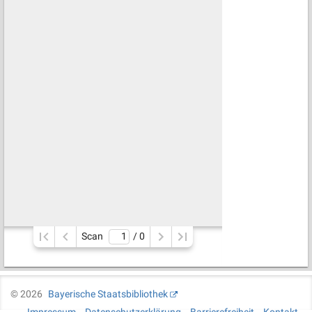
Scan
/ 
0
©
2026
Bayerische Staatsbibliothek
Impressum
Datenschutzerklärung
Barrierefreiheit
Kontakt