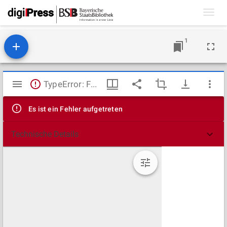
Toggl
navig
1
Mirador
TypeError: Failed to fetch
Viewer
Es ist ein Fehler aufgetreten
Technische Details