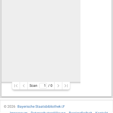
Scan
/ 
0
©
2026
Bayerische Staatsbibliothek
Impressum
Datenschutzerklärung
Barrierefreiheit
Kontakt