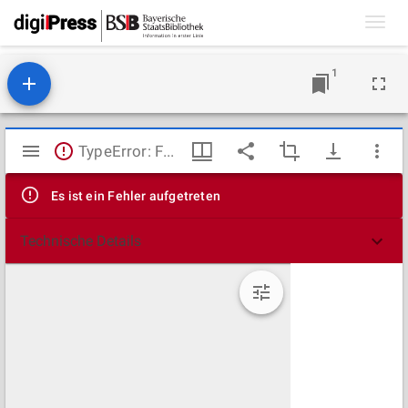
Toggl
navig
1
Mirador
TypeError: Failed to fetch
Viewer
Es ist ein Fehler aufgetreten
Technische Details