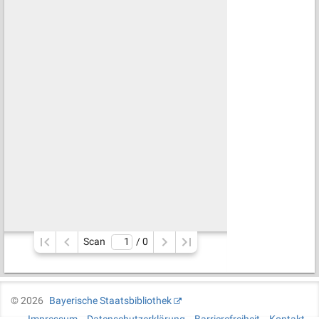
Scan
/ 
0
©
2026
Bayerische Staatsbibliothek
Impressum
Datenschutzerklärung
Barrierefreiheit
Kontakt