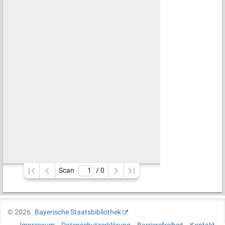
Scan
/ 
0
©
2026
Bayerische Staatsbibliothek
Impressum
Datenschutzerklärung
Barrierefreiheit
Kontakt