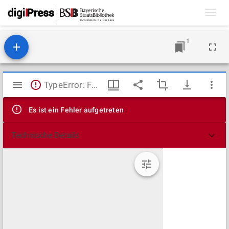
Toggl
navig
1
Mirador
TypeError: Failed to fetch
Viewer
Es ist ein Fehler aufgetreten
Technische Details