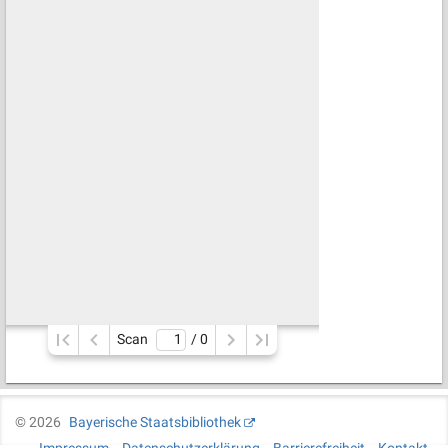
Scan
/ 
0
©
2026
Bayerische Staatsbibliothek
Impressum
Datenschutzerklärung
Barrierefreiheit
Kontakt