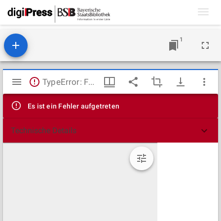
Toggl
navig
1
Mirador
TypeError: Failed to fetch
Viewer
Es ist ein Fehler aufgetreten
Technische Details