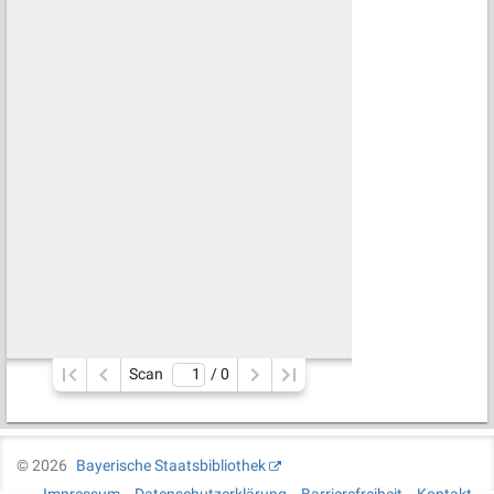
Scan
/ 
0
©
2026
Bayerische Staatsbibliothek
Impressum
Datenschutzerklärung
Barrierefreiheit
Kontakt