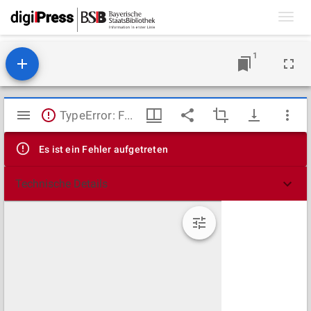
Toggl
navig
1
Mirador
TypeError: Failed to fetch
Viewer
Es ist ein Fehler aufgetreten
Technische Details