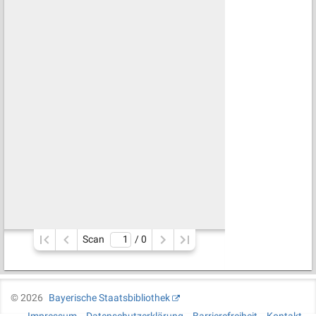
Scan
/ 
0
©
2026
Bayerische Staatsbibliothek
Impressum
Datenschutzerklärung
Barrierefreiheit
Kontakt