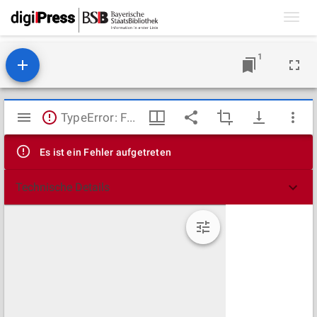
Toggl
navig
1
Mirador
TypeError: Failed to fetch
Viewer
Es ist ein Fehler aufgetreten
Technische Details