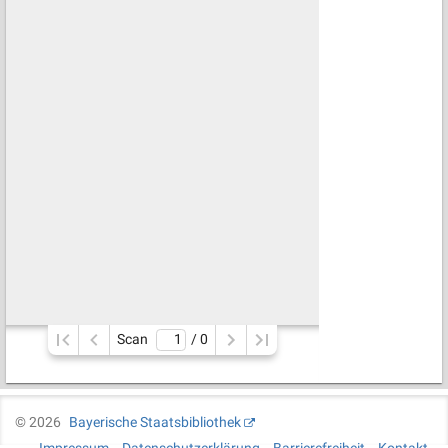
Scan
/ 
0
©
2026
Bayerische Staatsbibliothek
Impressum
Datenschutzerklärung
Barrierefreiheit
Kontakt