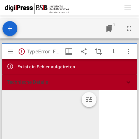
Toggl
navig
1
Mirador
TypeError: Failed to fetch
Viewer
Es ist ein Fehler aufgetreten
Technische Details