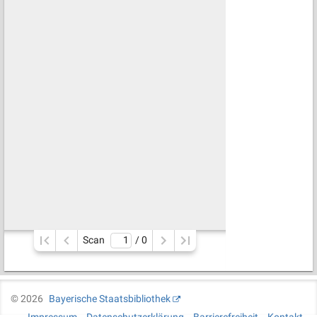
Scan
/ 
0
©
2026
Bayerische Staatsbibliothek
Impressum
Datenschutzerklärung
Barrierefreiheit
Kontakt