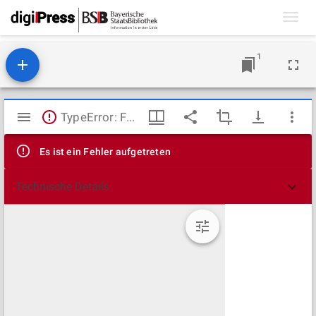
Toggl
navig
1
Mirador
TypeError: Failed to fetch
Viewer
Es ist ein Fehler aufgetreten
Technische Details