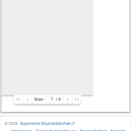
Scan
/ 
0
©
2026
Bayerische Staatsbibliothek
Impressum
Datenschutzerklärung
Barrierefreiheit
Kontakt