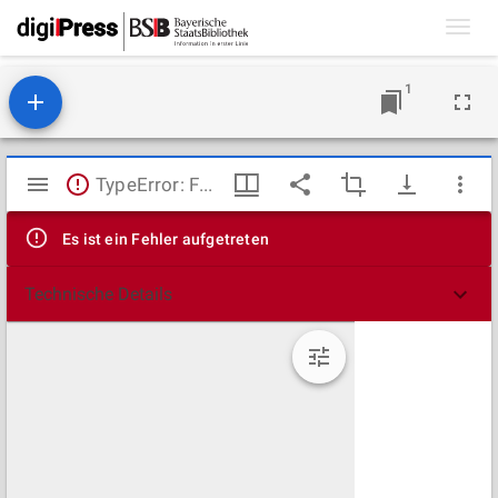
Toggl
navig
1
Mirador
TypeError: Failed to fetch
Viewer
Es ist ein Fehler aufgetreten
Technische Details