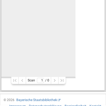
Scan
/ 
0
©
2026
Bayerische Staatsbibliothek
Impressum
Datenschutzerklärung
Barrierefreiheit
Kontakt