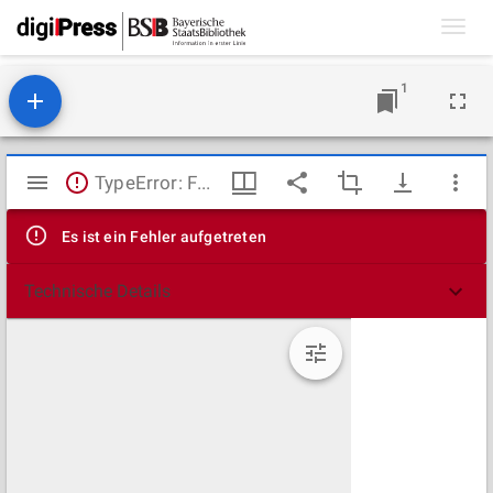
Toggl
navig
1
Mirador
TypeError: Failed to fetch
Viewer
Es ist ein Fehler aufgetreten
Technische Details