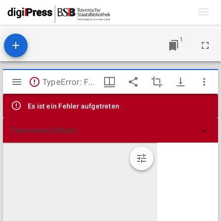
Toggl
navig
1
Mirador
TypeError: Failed to fetch
Viewer
Es ist ein Fehler aufgetreten
Technische Details