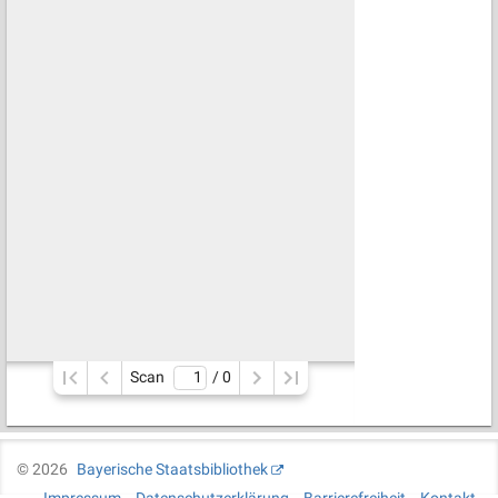
Scan
/ 
0
©
2026
Bayerische Staatsbibliothek
Impressum
Datenschutzerklärung
Barrierefreiheit
Kontakt