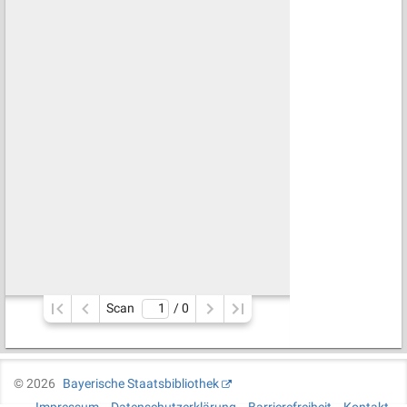
Scan
/ 
0
©
2026
Bayerische Staatsbibliothek
Impressum
Datenschutzerklärung
Barrierefreiheit
Kontakt