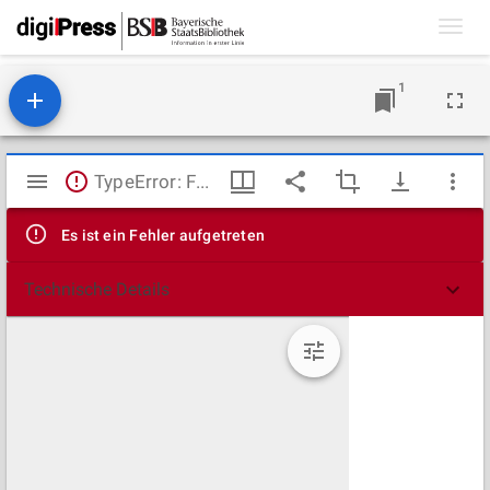
Toggl
navig
1
Mirador
TypeError: Failed to fetch
Viewer
Es ist ein Fehler aufgetreten
Technische Details