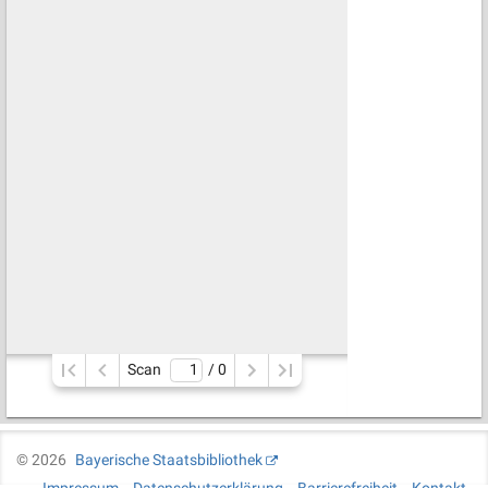
Scan
/ 
0
©
2026
Bayerische Staatsbibliothek
Impressum
Datenschutzerklärung
Barrierefreiheit
Kontakt