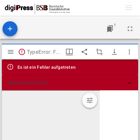
Toggl
navig
1
Mirador
TypeError: Failed to fetch
Viewer
Es ist ein Fehler aufgetreten
Technische Details