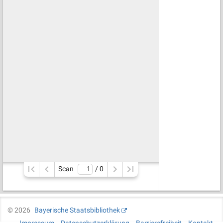
Scan
/ 
0
©
2026
Bayerische Staatsbibliothek
Impressum
Datenschutzerklärung
Barrierefreiheit
Kontakt