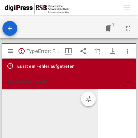
Toggl
navig
1
Mirador
TypeError: Failed to fetch
Viewer
Es ist ein Fehler aufgetreten
Technische Details