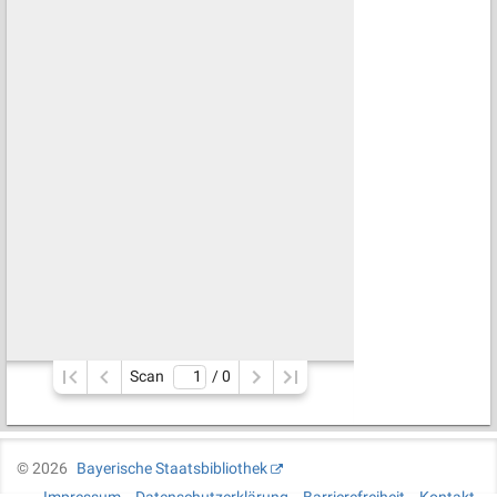
Scan
/ 
0
©
2026
Bayerische Staatsbibliothek
Impressum
Datenschutzerklärung
Barrierefreiheit
Kontakt