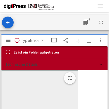
Toggl
navig
1
Mirador
TypeError: Failed to fetch
Viewer
Es ist ein Fehler aufgetreten
Technische Details